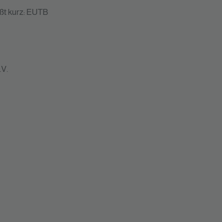
ßt kurz: EUTB
.V.