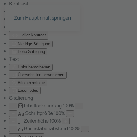
Kontrast
Farben umkehren
Zum Hauptinhalt springen
Monochrom
Dunkler Kontrast
Heller Kontrast
Niedrige Sättigung
Hohe Sättigung
Text
Links hervorheben
Überschriften hervorheben
Bildschirmleser
Lesemodus
Skalierung
Inhaltsskalierung
100
%
Schriftgröße
100
%
Aa
Zeilenhöhe
100
%
Buchstabenabstand
100
%
Zurücksetzen