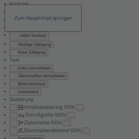
Kontrast
Farben umkehren
Zum Hauptinhalt springen
Monochrom
Dunkler Kontrast
Heller Kontrast
Niedrige Sättigung
Hohe Sättigung
Text
Links hervorheben
Überschriften hervorheben
Bildschirmleser
Lesemodus
Skalierung
Inhaltsskalierung
100
%
Schriftgröße
100
%
Aa
Zeilenhöhe
100
%
Buchstabenabstand
100
%
Zurücksetzen