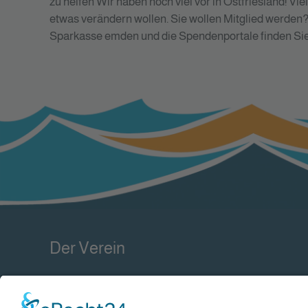
zu helfen Wir haben noch viel vor in Ostfriesland! 
etwas verändern wollen. Sie wollen Mitglied werden?
Sparkasse emden und die Spendenportale finden Sie 
Der Verein
Im Juni 2017 wurde der Verein gegründet, um sich
für den Raum Ostfriesland um die "Ergänzende,