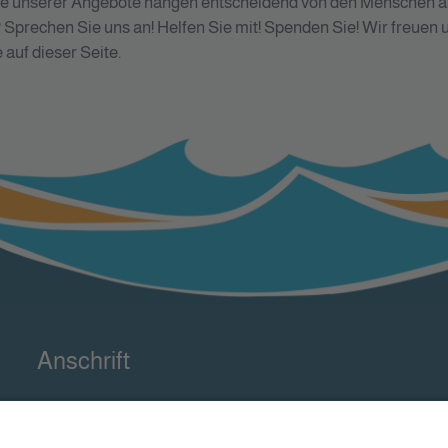
Viele unserer Angebote hängen entscheidend von den Menschen a
 Sprechen Sie uns an! Helfen Sie mit! Spenden Sie! Wir freuen
auf dieser Seite.
Anschrift
Unabhängige Teilhabeberatung
för elk un een e.V.