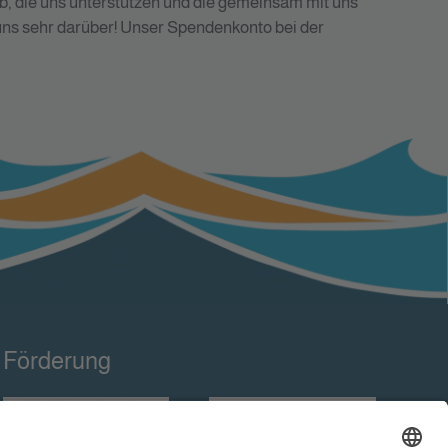
b, die uns unterstützen und die gemeinsam mit uns
 uns sehr darüber! Unser Spendenkonto bei der
Förderung