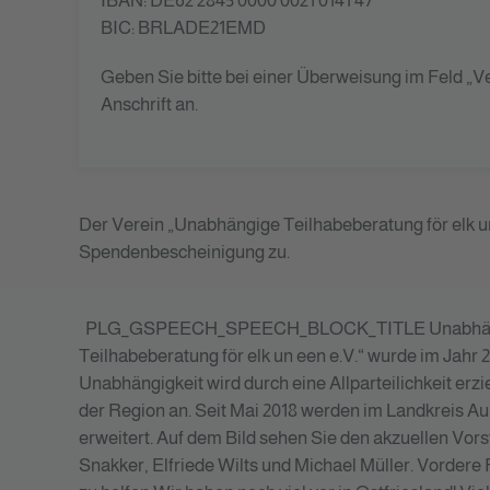
IBAN: DE62 2845 0000 0021 0141 47
BIC: BRLADE21EMD
Geben Sie bitte bei einer Überweisung im Feld 
Anschrift an.
Der Verein „Unabhängige Teilhabeberatung för elk un
Spendenbescheinigung zu.
PLG_GSPEECH_SPEECH_BLOCK_TITLE
Unabhän
Teilhabeberatung för elk un een e.V.“ wurde im Jah
Unabhängigkeit wird durch eine Allparteilichkeit er
der Region an. Seit Mai 2018 werden im Landkreis 
erweitert. Auf dem Bild sehen Sie den akzuellen Vor
Snakker, Elfriede Wilts und Michael Müller. Vordere 