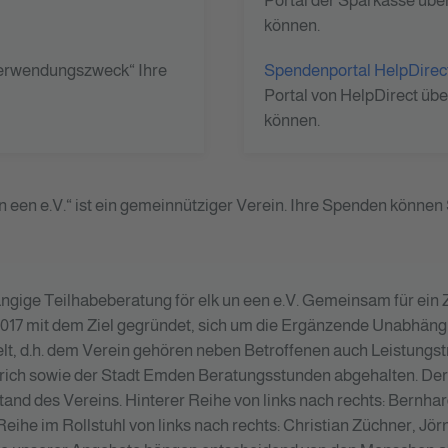
Portal der Sparkasse über
können.
„Verwendungszweck“ Ihre
Spendenportal HelpDirec
Portal von HelpDirect übe
können.
 een e.V.“ ist ein gemeinnütziger Verein. Ihre Spenden können 
gige Teilhabeberatung för elk un een e.V. Gemeinsam für ein 
r 2017 mit dem Ziel gegründet, sich um die Ergänzende Unabhän
zielt, d.h. dem Verein gehören neben Betroffenen auch Leistun
Aurich sowie der Stadt Emden Beratungsstunden abgehalten. De
stand des Vereins. Hinterer Reihe von links nach rechts: Bernh
Reihe im Rollstuhl von links nach rechts: Christian Züchner, J