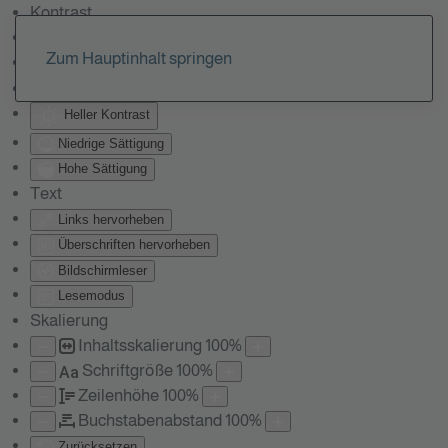
Kontrast
Farben umkehren
Zum Hauptinhalt springen
Monochrom
Dunkler Kontrast
Heller Kontrast
Niedrige Sättigung
Hohe Sättigung
Text
Links hervorheben
Überschriften hervorheben
Bildschirmleser
Lesemodus
Skalierung
Inhaltsskalierung
100
%
Schriftgröße
100
%
Aa
Zeilenhöhe
100
%
Buchstabenabstand
100
%
Zurücksetzen