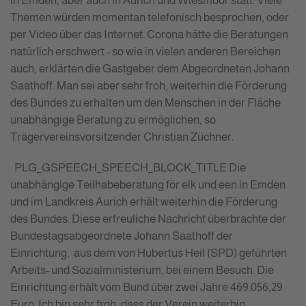
in Emden, aber auch in Aurich und Wiesmoor statt. Viele
Themen würden momentan telefonisch besprochen, oder
per Video über das Internet. Corona hätte die Beratungen
natürlich erschwert - so wie in vielen anderen Bereichen
auch, erklärten die Gastgeber dem Abgeordneten Johann
Saathoff. Man sei aber sehr froh, weiterhin die Förderung
des Bundes zu erhalten um den Menschen in der Fläche
unabhängige Beratung zu ermöglichen, so
Trägervereinsvorsitzender Christian Züchner.
PLG_GSPEECH_SPEECH_BLOCK_TITLE
Die
unabhängige Teilhabeberatung för elk und een in Emden
und im Landkreis Aurich erhält weiterhin die Förderung
des Bundes. Diese erfreuliche Nachricht überbrachte der
Bundestagsabgeordnete Johann Saathoff der
Einrichtung, aus dem von Hubertus Heil (SPD) geführten
Arbeits- und Sozialministerium, bei einem Besuch. Die
Einrichtung erhält vom Bund über zwei Jahre 469.056,29
Euro. Ich bin sehr froh, dass der Verein weiterhin