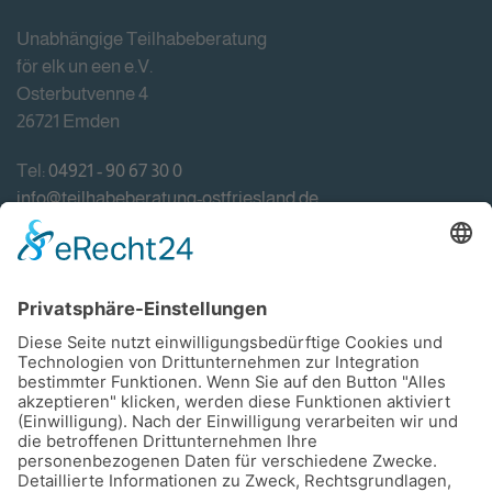
Unabhängige Teilhabeberatung
för elk un een e.V.
Osterbutvenne 4
26721 Emden
Tel:
04921 - 90 67 30 0
info@teilhabeberatung-ostfriesland.de
Förderung