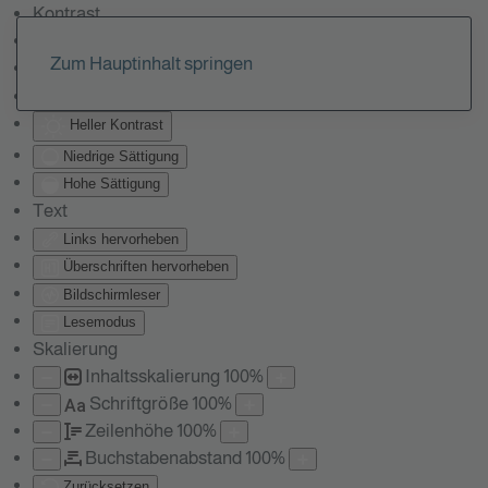
Kontrast
Farben umkehren
Zum Hauptinhalt springen
Monochrom
Dunkler Kontrast
Heller Kontrast
Niedrige Sättigung
Hohe Sättigung
Text
Links hervorheben
Überschriften hervorheben
Bildschirmleser
Lesemodus
Skalierung
Inhaltsskalierung
100
%
Schriftgröße
100
%
Aa
Zeilenhöhe
100
%
Buchstabenabstand
100
%
Zurücksetzen