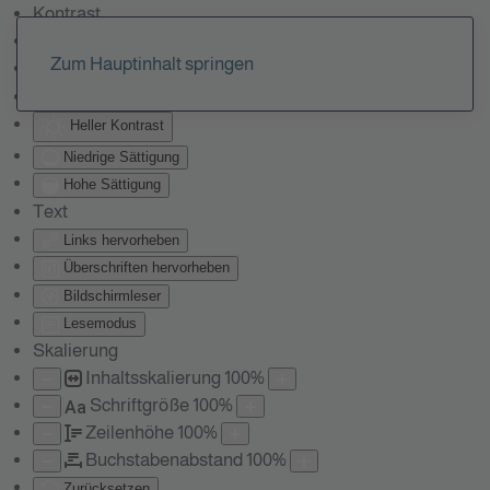
Kontrast
Farben umkehren
Zum Hauptinhalt springen
Monochrom
Dunkler Kontrast
Heller Kontrast
Niedrige Sättigung
Hohe Sättigung
Text
Links hervorheben
Überschriften hervorheben
Bildschirmleser
Lesemodus
Skalierung
Inhaltsskalierung
100
%
Schriftgröße
100
%
Aa
Zeilenhöhe
100
%
Buchstabenabstand
100
%
Zurücksetzen